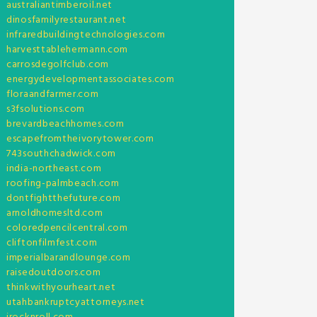
australiantimberoil.net
dinosfamilyrestaurant.net
infraredbuildingtechnologies.com
harvesttablehermann.com
carrosdegolfclub.com
energydevelopmentassociates.com
floraandfarmer.com
s3fsolutions.com
brevardbeachhomes.com
escapefromtheivorytower.com
743southchadwick.com
india-northeast.com
roofing-palmbeach.com
dontfightthefuture.com
arnoldhomesltd.com
coloredpencilcentral.com
cliftonfilmfest.com
imperialbarandlounge.com
raisedoutdoors.com
thinkwithyourheart.net
utahbankruptcyattorneys.net