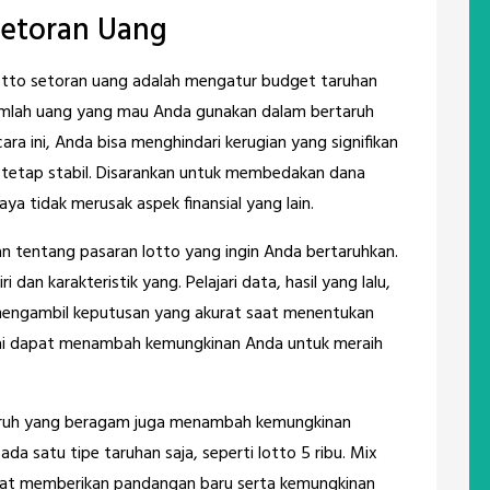
Setoran Uang
otto setoran uang adalah mengatur budget taruhan
jumlah uang yang mau Anda gunakan dalam bertaruh
ara ini, Anda bisa menghindari kerugian yang signifikan
tetap stabil. Disarankan untuk membedakan dana
a tidak merusak aspek finansial yang lain.
ian tentang pasaran lotto yang ingin Anda bertaruhkan.
 dan karakteristik yang. Pelajari data, hasil yang lalu,
mengambil keputusan yang akurat saat menentukan
ai dapat menambah kemungkinan Anda untuk meraih
taruh yang beragam juga menambah kemungkinan
a satu tipe taruhan saja, seperti lotto 5 ribu. Mix
pat memberikan pandangan baru serta kemungkinan