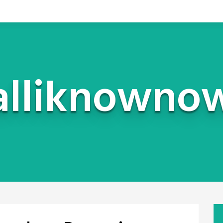
alliknowno