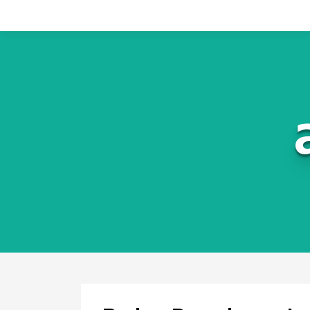
Skip
to
content