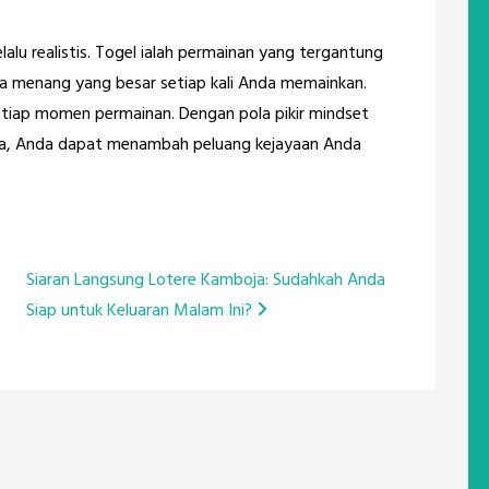
elalu realistis. Togel ialah permainan yang tergantung
a menang yang besar setiap kali Anda memainkan.
setiap momen permainan. Dengan pola pikir mindset
na, Anda dapat menambah peluang kejayaan Anda
Siaran Langsung Lotere Kamboja: Sudahkah Anda
Siap untuk Keluaran Malam Ini?