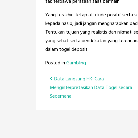
tak terbawa perasaan saat bermain.
Yang terakhir, tetap attitude positif serta s
kepada nasib, jadi jangan mengharapkan pad
Tentukan tujuan yang realistis dan nikmati 
yang sehat serta pendekatan yang terenca
dalam togel deposit.
Posted in
Gambling
Post
Data Langsung HK: Cara
Menginterpretasikan Data Togel secara
navigation
Sederhana