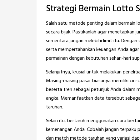
Strategi Bermain Lotto 
Salah satu metode penting dalam bermain l
secara bijak. Pastikanlah agar menetapkan 
sementara jangan melebihi limit itu. Dengan c
serta mempertahankan keuangan Anda agar 
permainan dengan kebutuhan sehari-hari supay
Selanjutnya, krusial untuk melakukan penelit
Masing-masing pasar biasanya memiliki ciri-ciri
beserta tren sebagai petunjuk Anda dalam 
angka. Memanfaatkan data tersebut sebag
taruhan.
Selain itu, bertaruh menggunakan cara ber
kemenangan Anda. Cobalah jangan terpaku pad
dan match metode taruhan yang variasi da