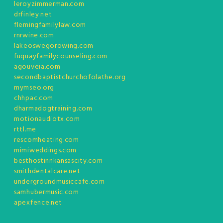
leroyzimmerman.com
drfinley.net
flemingfamilylaw.com
rnrwine.com
lakeoswegorowing.com
fuquayfamilycounseling.com
agouveia.com
secondbaptistchurchofolathe.org
mymseo.org
chhpac.com
dharmadogtraining.com
motionaudiotx.com
rttl.me
rescomheating.com
mimiweddings.com
besthostinnkansascity.com
smithdentalcare.net
undergroundmusiccafe.com
samhubermusic.com
apexfence.net