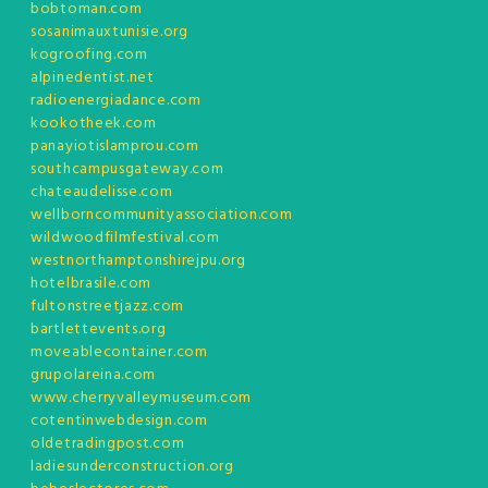
bobtoman.com
sosanimauxtunisie.org
kogroofing.com
alpinedentist.net
radioenergiadance.com
kookotheek.com
panayiotislamprou.com
southcampusgateway.com
chateaudelisse.com
wellborncommunityassociation.com
wildwoodfilmfestival.com
westnorthamptonshirejpu.org
hotelbrasile.com
fultonstreetjazz.com
bartlettevents.org
moveablecontainer.com
grupolareina.com
www.cherryvalleymuseum.com
cotentinwebdesign.com
oldetradingpost.com
ladiesunderconstruction.org