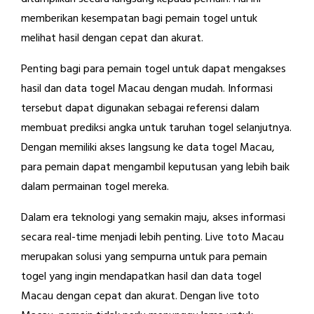
memberikan kesempatan bagi pemain togel untuk
melihat hasil dengan cepat dan akurat.
Penting bagi para pemain togel untuk dapat mengakses
hasil dan data togel Macau dengan mudah. Informasi
tersebut dapat digunakan sebagai referensi dalam
membuat prediksi angka untuk taruhan togel selanjutnya.
Dengan memiliki akses langsung ke data togel Macau,
para pemain dapat mengambil keputusan yang lebih baik
dalam permainan togel mereka.
Dalam era teknologi yang semakin maju, akses informasi
secara real-time menjadi lebih penting. Live toto Macau
merupakan solusi yang sempurna untuk para pemain
togel yang ingin mendapatkan hasil dan data togel
Macau dengan cepat dan akurat. Dengan live toto