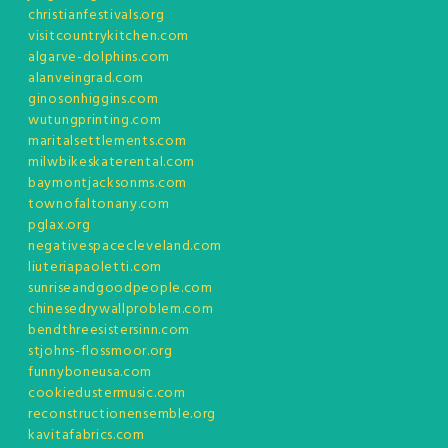
christianfestivals.org
visitcountrykitchen.com
algarve-dolphins.com
alanveingrad.com
ginosonhiggins.com
wutungprinting.com
maritalsettlements.com
milwbikeskaterental.com
baymontjacksonms.com
townofaltonany.com
pglax.org
negativespacecleveland.com
liuteriapaoletti.com
sunriseandgoodpeople.com
chinesedrywallproblem.com
bendthreesistersinn.com
stjohns-flossmoor.org
funnyboneusa.com
cookiedustermusic.com
reconstructionensemble.org
kavitafabrics.com