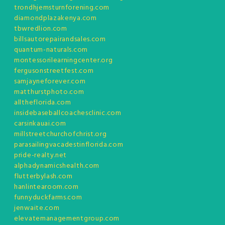
trondhjemsturnforening.com
diamondplazakenya.com
tbwredlion.com
billsautorepairandsales.com
quantum-naturals.com
montessorilearningcenter.org
fergusonstreetfest.com
samjayneforever.com
matthurstphoto.com
alltheflorida.com
insidebaseballcoachesclinic.com
carsinkauai.com
millstreetchurchofchrist.org
parasailingvacadestinflorida.com
pride-realty.net
alphadynamicshealth.com
flutterbylash.com
hanlintearoom.com
funnyduckfarms.com
jenwaite.com
elevatemanagementgroup.com