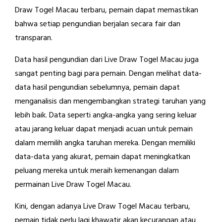
Draw Togel Macau terbaru, pemain dapat memastikan
bahwa setiap pengundian berjalan secara fair dan
transparan.
Data hasil pengundian dari Live Draw Togel Macau juga
sangat penting bagi para pemain. Dengan melihat data-
data hasil pengundian sebelumnya, pemain dapat
menganalisis dan mengembangkan strategi taruhan yang
lebih baik. Data seperti angka-angka yang sering keluar
atau jarang keluar dapat menjadi acuan untuk pemain
dalam memilih angka taruhan mereka. Dengan memiliki
data-data yang akurat, pemain dapat meningkatkan
peluang mereka untuk meraih kemenangan dalam
permainan Live Draw Togel Macau.
Kini, dengan adanya Live Draw Togel Macau terbaru,
pemain tidak perlu lagi khawatir akan kecurangan atau