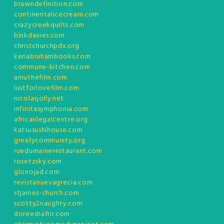
brawndefinition.com
continentalicecream.com
crazycreekquilts.com
binkdavies.com
christchurchpdx.org
kenabrahambooks.com
commune-kitchen.com
amuthefilm.com
lustforlovefilm.com
nicolasjolly.net
infinitasymphonia.com
africanlegalcentre.org
katsusushihouse.com
greelycommunity.org
ruedumainerestaurant.com
rosetzsky.com
glonojad.com
revistanuevagrecia.com
stjames-church.com
scotty2naughty.com
doreeshafrir.com