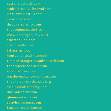
cassandrasturdy.com
sanbenitoolivefestival.com
classicmoviestills.com
cafecolada.com
discoversoriano.com
thebeginnerspoint.com
www.comingholidays.net
sanfranguide.com
charmoryllc.com
3dracinginc.com
houstoncriticalmass.com
themostdangerousanimalofall.com
thepolicerehearsals.com
alliknownow.com
eastlewiscountychamber.com
tribunalcontenciosobc.org
sloclassicalacademy.com
dasilvaboards.com
glennabatson.com
strayhornmarina.com
flaglerproductions.com