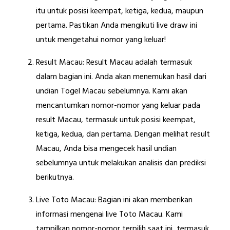
itu untuk posisi keempat, ketiga, kedua, maupun
pertama. Pastikan Anda mengikuti live draw ini
untuk mengetahui nomor yang keluar!
Result Macau: Result Macau adalah termasuk
dalam bagian ini. Anda akan menemukan hasil dari
undian Togel Macau sebelumnya. Kami akan
mencantumkan nomor-nomor yang keluar pada
result Macau, termasuk untuk posisi keempat,
ketiga, kedua, dan pertama. Dengan melihat result
Macau, Anda bisa mengecek hasil undian
sebelumnya untuk melakukan analisis dan prediksi
berikutnya.
Live Toto Macau: Bagian ini akan memberikan
informasi mengenai live Toto Macau. Kami
tampilkan nomor-nomor terpilih saat ini, termasuk