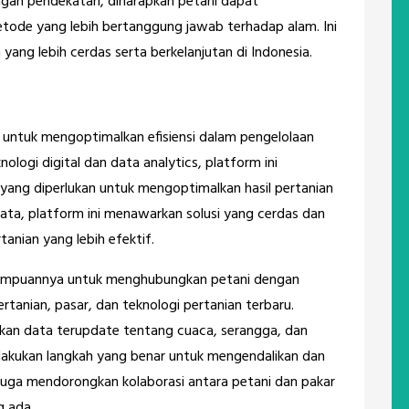
engan pendekatan, diharapkan petani dapat
tode yang lebih bertanggung jawab terhadap alam. Ini
 yang lebih cerdas serta berkelanjutan di Indonesia.
t untuk mengoptimalkan efisiensi dalam pengelolaan
logi digital dan data analytics, platform ini
yang diperlukan untuk mengoptimalkan hasil pertanian
ta, platform ini menawarkan solusi yang cerdas dan
anian yang lebih efektif.
kemampuannya untuk menghubungkan petani dengan
tanian, pasar, dan teknologi pertanian terbaru.
tkan data terupdate tentang cuaca, serangga, dan
lakukan langkah yang benar untuk mengendalikan dan
 juga mendorongkan kolaborasi antara petani dan pakar
g ada.