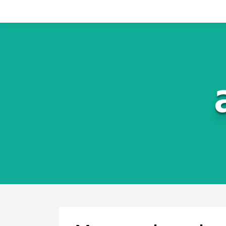
Skip
to
content