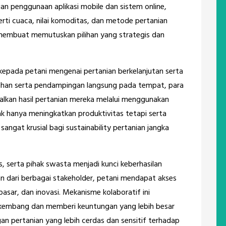
gan penggunaan aplikasi mobile dan sistem online,
erti cuaca, nilai komoditas, dan metode pertanian
 membuat memutuskan pilihan yang strategis dan
kepada petani mengenai pertanian berkelanjutan serta
atihan serta pendampingan langsung pada tempat, para
alkan hasil pertanian mereka melalui menggunakan
dak hanya meningkatkan produktivitas tetapi serta
ngat krusial bagi sustainability pertanian jangka
as, serta pihak swasta menjadi kunci keberhasilan
 dari berbagai stakeholder, petani mendapat akses
pasar, dan inovasi. Mekanisme kolaboratif ini
erkembang dan memberi keuntungan yang lebih besar
n pertanian yang lebih cerdas dan sensitif terhadap