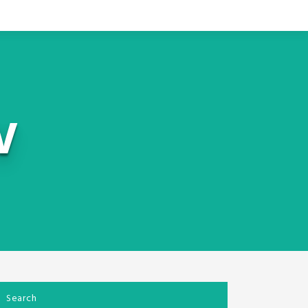
w
Search