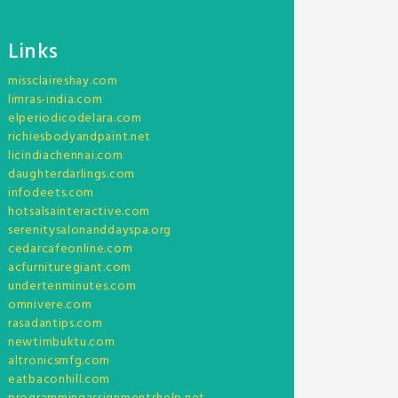
Links
missclaireshay.com
limras-india.com
elperiodicodelara.com
richiesbodyandpaint.net
licindiachennai.com
daughterdarlings.com
infodeets.com
hotsalsainteractive.com
serenitysalonanddayspa.org
cedarcafeonline.com
acfurnituregiant.com
undertenminutes.com
omnivere.com
rasadantips.com
newtimbuktu.com
altronicsmfg.com
eatbaconhill.com