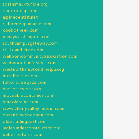
sosanimauxtunisie.org
kogroofing.com
alpinedentist.net
radioenergiadance.com
kookotheek.com
panayiotislamprou.com
southcampusgateway.com
chateaudelisse.com
wellborncommunityassociation.com
wildwoodfilmfestival.com
westnorthamptonshirejpu.org
hotelbrasile.com
fultonstreetjazz.com
bartlettevents.org
moveablecontainer.com
grupolareina.com
www.cherryvalleymuseum.com
cotentinwebdesign.com
oldetradingpost.com
ladiesunderconstruction.org
bebeslectores.com