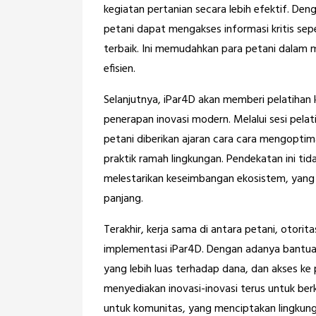
kegiatan pertanian secara lebih efektif. Den
petani dapat mengakses informasi kritis sep
terbaik. Ini memudahkan para petani dalam
efisien.
Selanjutnya, iPar4D akan memberi pelatihan 
penerapan inovasi modern. Melalui sesi pel
petani diberikan ajaran cara cara mengoptim
praktik ramah lingkungan. Pendekatan ini ti
melestarikan keseimbangan ekosistem, yang sa
panjang.
Terakhir, kerja sama di antara petani, otorit
implementasi iPar4D. Dengan adanya bantuan
yang lebih luas terhadap dana, dan akses ke 
menyediakan inovasi-inovasi terus untuk b
untuk komunitas, yang menciptakan lingkunga