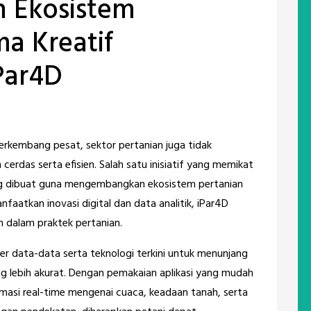
 Ekosistem
ma Kreatif
Par4D
erkembang pesat, sektor pertanian juga tidak
cerdas serta efisien. Salah satu inisiatif yang memikat
ang dibuat guna mengembangkan ekosistem pertanian
faatkan inovasi digital dan data analitik, iPar4D
n dalam praktek pertanian.
 data-data serta teknologi terkini untuk menunjang
 lebih akurat. Dengan pemakaian aplikasi yang mudah
masi real-time mengenai cuaca, keadaan tanah, serta