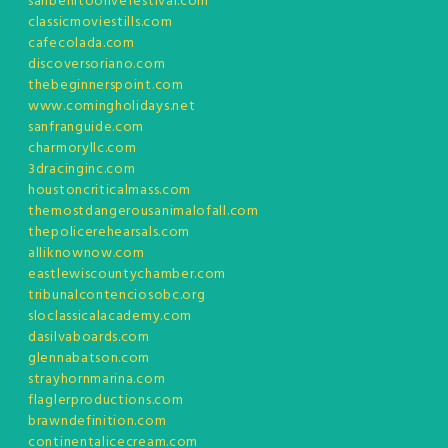
sanbenitoolivefestival.com
classicmoviestills.com
cafecolada.com
discoversoriano.com
thebeginnerspoint.com
www.comingholidays.net
sanfranguide.com
charmoryllc.com
3dracinginc.com
houstoncriticalmass.com
themostdangerousanimalofall.com
thepolicerehearsals.com
alliknownow.com
eastlewiscountychamber.com
tribunalcontenciosobc.org
sloclassicalacademy.com
dasilvaboards.com
glennabatson.com
strayhornmarina.com
flaglerproductions.com
brawndefinition.com
continentalicecream.com