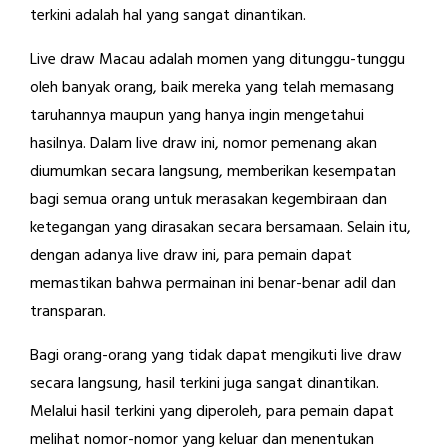
terkini adalah hal yang sangat dinantikan.
Live draw Macau adalah momen yang ditunggu-tunggu
oleh banyak orang, baik mereka yang telah memasang
taruhannya maupun yang hanya ingin mengetahui
hasilnya. Dalam live draw ini, nomor pemenang akan
diumumkan secara langsung, memberikan kesempatan
bagi semua orang untuk merasakan kegembiraan dan
ketegangan yang dirasakan secara bersamaan. Selain itu,
dengan adanya live draw ini, para pemain dapat
memastikan bahwa permainan ini benar-benar adil dan
transparan.
Bagi orang-orang yang tidak dapat mengikuti live draw
secara langsung, hasil terkini juga sangat dinantikan.
Melalui hasil terkini yang diperoleh, para pemain dapat
melihat nomor-nomor yang keluar dan menentukan