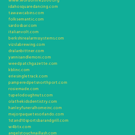
www.wordoflife2000.org
idahosquaredancing.com
tawawcabins.com
folksemantic.com
sardosbar.com
italianvolt.com
berkshirealarmssystems.com
vizslabrewing.com
dralanbittner.com
yannisandlemoni.com
weedpatchgazette.com
kblinc.com
eriesingletrack.com
pamperedpetsnorthport.com
rosiemade.com
tupelodoughnuts.com
olathekidsdentistry.com
hanleyfuneralhomeinc.com
mejorpaquetesorlando.com
1stand10sportsbarandgrill.com
w4btx.com
angelstouchnaillash.com