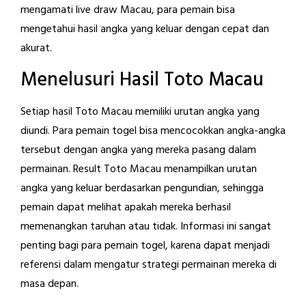
mengamati live draw Macau, para pemain bisa
mengetahui hasil angka yang keluar dengan cepat dan
akurat.
Menelusuri Hasil Toto Macau
Setiap hasil Toto Macau memiliki urutan angka yang
diundi. Para pemain togel bisa mencocokkan angka-angka
tersebut dengan angka yang mereka pasang dalam
permainan. Result Toto Macau menampilkan urutan
angka yang keluar berdasarkan pengundian, sehingga
pemain dapat melihat apakah mereka berhasil
memenangkan taruhan atau tidak. Informasi ini sangat
penting bagi para pemain togel, karena dapat menjadi
referensi dalam mengatur strategi permainan mereka di
masa depan.