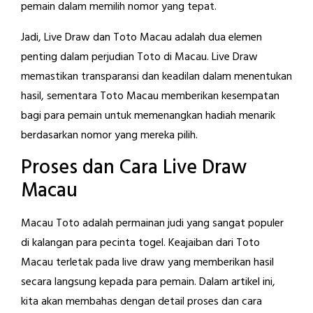
pemain dalam memilih nomor yang tepat.
Jadi, Live Draw dan Toto Macau adalah dua elemen
penting dalam perjudian Toto di Macau. Live Draw
memastikan transparansi dan keadilan dalam menentukan
hasil, sementara Toto Macau memberikan kesempatan
bagi para pemain untuk memenangkan hadiah menarik
berdasarkan nomor yang mereka pilih.
Proses dan Cara Live Draw
Macau
Macau Toto adalah permainan judi yang sangat populer
di kalangan para pecinta togel. Keajaiban dari Toto
Macau terletak pada live draw yang memberikan hasil
secara langsung kepada para pemain. Dalam artikel ini,
kita akan membahas dengan detail proses dan cara