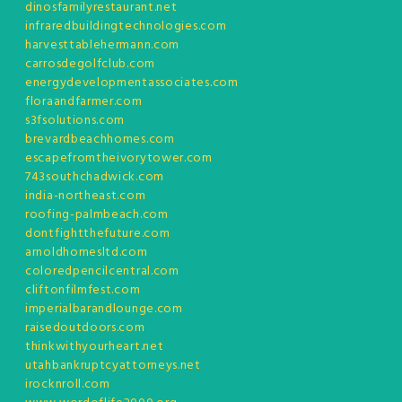
dinosfamilyrestaurant.net
infraredbuildingtechnologies.com
harvesttablehermann.com
carrosdegolfclub.com
energydevelopmentassociates.com
floraandfarmer.com
s3fsolutions.com
brevardbeachhomes.com
escapefromtheivorytower.com
743southchadwick.com
india-northeast.com
roofing-palmbeach.com
dontfightthefuture.com
arnoldhomesltd.com
coloredpencilcentral.com
cliftonfilmfest.com
imperialbarandlounge.com
raisedoutdoors.com
thinkwithyourheart.net
utahbankruptcyattorneys.net
irocknroll.com