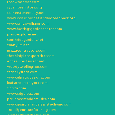
rosewoodmcs.com
sycamorehistory.org
cornerstonerealty.net
www.consciousnessandbiofeedback.org
www.iamzowilliams.com
www.hastingsgardencenter.com
pianoexplorer.net
southsidegardens.net
trinityum.net
mazzicontractors.com
thethirdplacesportsbar.com
ephesusrestaurant.net
woodyswellington.com
fatbellyfreds.com
www.elpatiodesigns.com
hudsonquarteryork.com
fibota.com
www.cdgerba.com
parunocentraldemusica.com
www.guardianangelassistedliving.com
trondhjemsturnforening.com