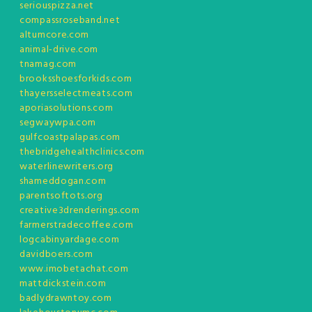
seriouspizza.net
compassroseband.net
altumcore.com
animal-drive.com
tnamag.com
brooksshoesforkids.com
thayersselectmeats.com
aporiasolutions.com
segwaywpa.com
gulfcoastpalapas.com
thebridgehealthclinics.com
waterlinewriters.org
shameddogan.com
parentsoftots.org
creative3drenderings.com
farmerstradecoffee.com
logcabinyardage.com
davidboers.com
www.imobetachat.com
mattdickstein.com
badlydrawntoy.com