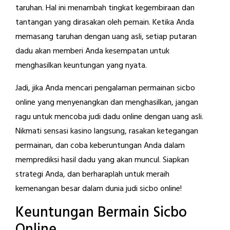
taruhan. Hal ini menambah tingkat kegembiraan dan
tantangan yang dirasakan oleh pemain. Ketika Anda
memasang taruhan dengan uang asli, setiap putaran
dadu akan memberi Anda kesempatan untuk
menghasilkan keuntungan yang nyata.
Jadi, jika Anda mencari pengalaman permainan sicbo
online yang menyenangkan dan menghasilkan, jangan
ragu untuk mencoba judi dadu online dengan uang asli.
Nikmati sensasi kasino langsung, rasakan ketegangan
permainan, dan coba keberuntungan Anda dalam
memprediksi hasil dadu yang akan muncul. Siapkan
strategi Anda, dan berharaplah untuk meraih
kemenangan besar dalam dunia judi sicbo online!
Keuntungan Bermain Sicbo
Online