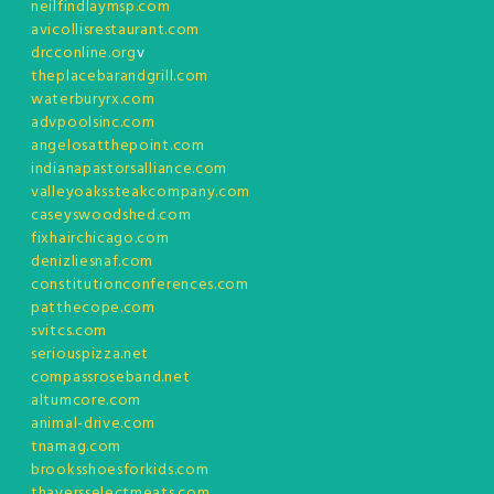
neilfindlaymsp.com
avicollisrestaurant.com
drcconline.org
v
theplacebarandgrill.com
waterburyrx.com
advpoolsinc.com
angelosatthepoint.com
indianapastorsalliance.com
valleyoakssteakcompany.com
caseyswoodshed.com
fixhairchicago.com
denizliesnaf.com
constitutionconferences.com
patthecope.com
svitcs.com
seriouspizza.net
compassroseband.net
altumcore.com
animal-drive.com
tnamag.com
brooksshoesforkids.com
thayersselectmeats.com