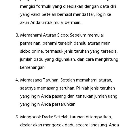
mengisi formulir yang disediakan dengan data diri
yang valid. Setelah berhasil mendaftar, login ke
akun Anda untuk mulai bermain.
Memahami Aturan Sicbo: Sebelum memulai
permainan, pahami terlebih dahulu aturan main
sicbo online, termasuk jenis taruhan yang tersedia,
jumlah dadu yang digunakan, dan cara menghitung
kemenangan.
Memasang Taruhan: Setelah memahami aturan,
saatnya memasang taruhan. Pilihlah jenis taruhan
yang ingin Anda pasang dan tentukan jumlah uang
yang ingin Anda pertaruhkan.
Mengocok Dadu: Setelah taruhan ditempatkan,
dealer akan mengocok dadu secara langsung. Anda