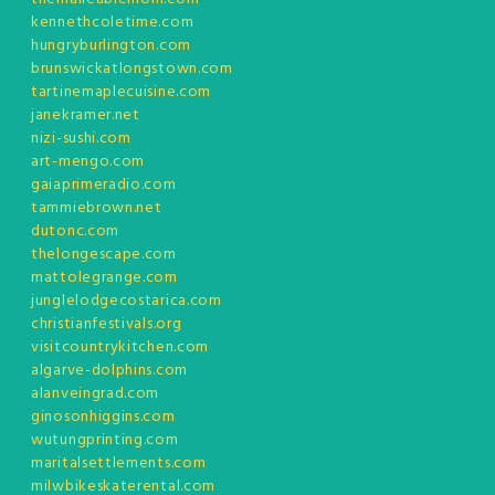
kennethcoletime.com
hungryburlington.com
brunswickatlongstown.com
tartinemaplecuisine.com
janekramer.net
nizi-sushi.com
art-mengo.com
gaiaprimeradio.com
tammiebrown.net
dutonc.com
thelongescape.com
mattolegrange.com
junglelodgecostarica.com
christianfestivals.org
visitcountrykitchen.com
algarve-dolphins.com
alanveingrad.com
ginosonhiggins.com
wutungprinting.com
maritalsettlements.com
milwbikeskaterental.com