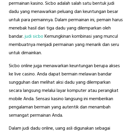
permainan kasino. Sicbo adalah salah satu bentuk judi
dadu yang menawarkan peluang dan keuntungan besar
untuk para pemainnya. Dalam permainan ini, pemain harus
menebak hasil dari tiga dadu yang dilemparkan oleh
bandar.
judi sicbo
Kemungkinan kombinasi yang muncul
membuatnya menjadi permainan yang menarik dan seru
untuk dimainkan.
Sicbo online juga menawarkan keuntungan berupa akses
ke live casino. Anda dapat bermain melawan bandar
sungguhan dan melihat aksi dadu yang dilemparkan
secara langsung melalui layar komputer atau perangkat
mobile Anda. Sensasi kasino langsung ini memberikan
pengalaman bermain yang autentik dan menambah
semangat permainan Anda.
Dalam judi dadu online, uang asli digunakan sebagai