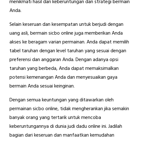
menikmati hasil dari keberuntungan dan strategi bermain
Anda.
Selain keseruan dan kesempatan untuk berjudi dengan
uang asli, bermain sicbo online juga memberikan Anda
akses ke beragam varian permainan. Anda dapat memilih
tabel taruhan dengan level taruhan yang sesuai dengan
preferensi dan anggaran Anda. Dengan adanya opsi
taruhan yang berbeda, Anda dapat memaksimalkan
potensi kemenangan Anda dan menyesuaikan gaya
bermain Anda sesuai keinginan.
Dengan semua keuntungan yang ditawarkan oleh
permainan sicbo online, tidak mengherankan jika semakin
banyak orang yang tertarik untuk mencoba
keberuntungannya di dunia judi dadu online ini. Jadilah
bagian dari keseruan dan manfaatkan kemudahan